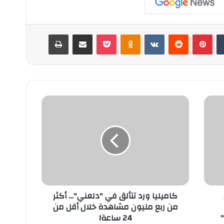
‏Tumblr
بينتيريست
‏Reddit
‏VKontakte
Odnoklassniki
‫Pocket
مشاركة عبر البريد
طباعة
ك
ا
م
ي
ل
ي
ا
و
ر
كاميليا ورد تتألق في "دلعني"… أكثر
د
من ربع مليون مشاهدة خلال أقل من
ت
24 ساعة!
ت