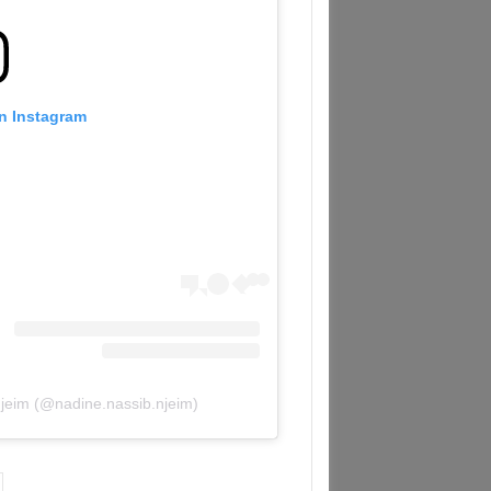
on Instagram
jeim (@nadine.nassib.njeim)