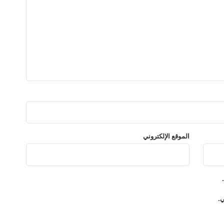
م
ل
ي
و
ن
م
ش
ا
ه
د
ة
خ
ل
الموقع الإلكتروني
ا
ل
أ
ق
ل
ي.
م
ن
2