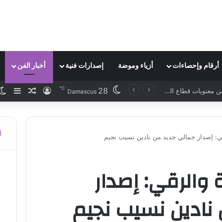
أرقام وإحصاءات
أزياء وموضة
إصدارات فنية
أخبار الفن
℃
28
تسجيل الدخو
مقال عش
إضاف
تحسن معنويات قطاع السيارات الألماني رغم استمرار التحديات
Damascus
ا
قي: إصدار جمالي جديد من نادين نسيب نجيم
 والرقي: إصدار
نادين نسيب نجيم