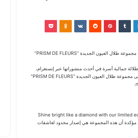
لينكدإن
‏Tumblr
بينتيريست
‏Reddit
‏VKontakte
Odnoklassniki
‫Pocket
لال العيون الجديدة “PRISM DE FLEURS”
إطلالة جمالية آسرة في أحدث منشوراتها عبر إنستغرام،
حيث ظهرت بمكياج ناعم وساحر اعتمد على مجموعة ظلال العيون الجديدة “PRISM DE FLEURS”
صورة بتعليق: “Shine bright like a diamond with our limited edition eye
shadow palette PRISM DE FLE”، مؤكدة أن هذه المجموعة هي إصدار محدود لعاشقات