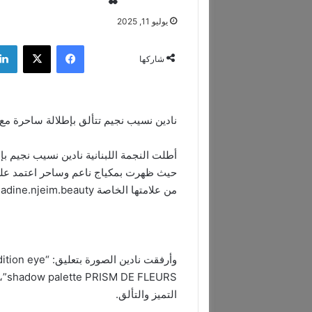
يوليو 11, 2025
فيسبوك
‫X
شاركها
نادين نسيب نجيم تتألق بإطلالة ساحرة مع مجموعة ظ
أطلت النجمة اللبنانية نادين نسيب نجيم ب
من علامتها الخاصة nadine.njeim.beauty.
وأرفقت نادين ال
URS
التميز والتألق.