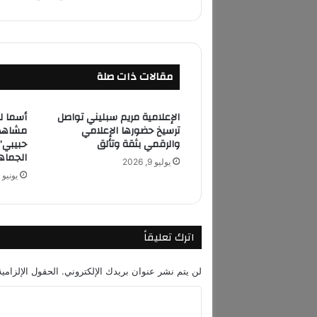
A
C
a
r
ب
مقالات ذات صلة
إ
د
ا
الإعلامية مريم سبليني تواصل
ر
ترسيخ حضورها الإعلامي
مشاهدة
ة
والرقمي بثقة وتألق
حبيبي”
ر
الجماه
يوليو 9, 2026
ا
يونيو 13, 2026
ن
ي
أ
ر
اترك تعليقاً
ض
ر
و
لن يتم نشر عنوان بريدك الإلكتروني.
الحقول الإلزامية
م
ا
ل
ي