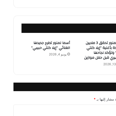
أ
ل
ق
ف
ي
"
د
ل
أسما لمنور تحقق 3 ملايين
أسما لمنور تطرح جديدها
ع
 بأغنية “إيلا كنتي
الغنائي “إيلا كنتي حبيبي”
ن
 وتؤكد نجاحها
يونيو 4, 2026
ي
يري قبل حفل موازين
"
…
أ
ك
ث
ر
م
 مشار إليها بـ
ن
*
ر
ب
ع