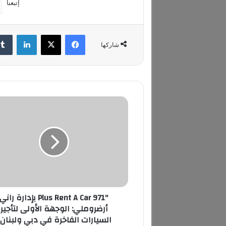
إتبعنا
فيسبوك
‫X
لينكدإن
شاركها
"
9
7
1
P
l
u
s
R
"971 Plus Rent A Car بإدارة راني
e
أرضروملي: الوجهة الأولى لتأجير
n
السيارات الفاخرة في دبي ولبنان"
t