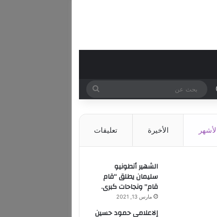
ل
وائي
ة عمود جانبي
الوضع المظلم
بحث
عن
لأشهر
الأخيرة
تعليقات
الشهير أنطونيو
سليمان يطلق “قام
قام” ونجاحات كبرى.
مارس 13, 2021
إلاعلامي حمود حسين