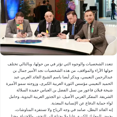
تتعدد الشخصيات والوجوه التي تؤثر في من حولها، وبالتالي تختلف
حولها الآراء والمواقف، من هذه الشخصيات نجد الأمير جمال بن
عبدالرحمن النعيمي، ويذكر أيضا باسم الشيخ القائد العربي عبد
الحميد النعيمي مؤسس الثورة العربية الكبرى، وزوجته سمو الأميرة
شيخة قبلان فاعور من نسل الفضل بن العباس حفيدة السلالة
الشريفة. المفكر العربي الأصيل، ذو الجذور العربية البدوية، وحامل
لواء حماية الدفاع عن الإنسانية المعذبة.
إنه القائد البطل، صامد في وجه الرياح ولا تستفزه المناوشات،
يخوض المعارك الكبرى علنا ولا يحتاج إلى التخفي والاختباء. وهذا