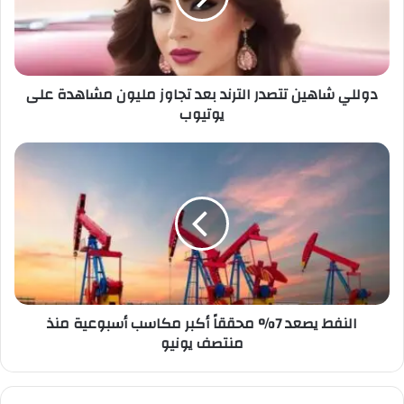
ش
ا
ه
ي
دوللي شاهين تتصدر الترند بعد تجاوز مليون مشاهدة على
ن
يوتيوب
ت
ت
ص
ا
د
ل
ر
ن
ا
ف
ل
ط
ت
ي
ر
ص
ن
ع
د
د
النفط يصعد 7% محققاً أكبر مكاسب أسبوعية منذ
ب
7
منتصف يونيو
ع
%
د
م
ت
ح
ج
ق