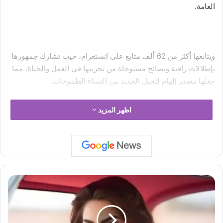
العامة.
ويتابعها أكثر من 62 ألف متابع على إنستغرام، حيث تشارك جمهورها
بإطلالات راقية ونصائح مستوحاة من تجربتها في العمل والحياة، مما
جعلها مصدر إلهام للجيل الجديد من النساء الطموحات.
اظهر المزيد
د
و
ل
ل
ي