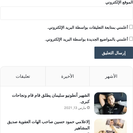
الموقع الإلكتروني
وهولندا وفنلندا، ولاحقا ستزداد إلى 25% وستظل
سارية حتى إبرام صفقة لشراء غرينلاند من قبل
أعلمني بمتابعة التعليقات بواسطة البريد الإلكتروني.
الولايات المتحدة.
أعلمني بالمواضيع الجديدة بواسطة البريد الإلكتروني.
المصدر: نوفوستي
إقرأ المزيد
الأشهر
الأخيرة
تعليقات
الشهير أنطونيو سليمان يطلق قام قام ونجاحات
كبرى.
مارس 13, 2021
■ مصدر الخبر الأصلي
إلاعلامي حمود حسين صاحب الهات العفوية صديق
نشر لأول مرة على:
yalebnan.org
المشاهير