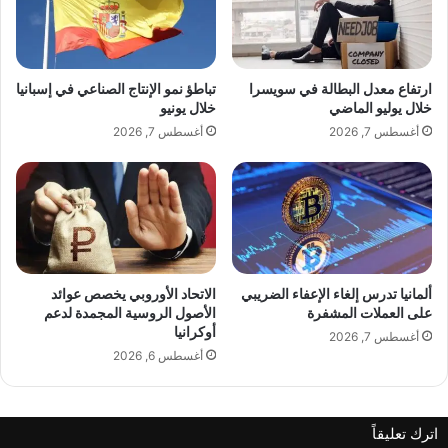
ج
ب
المتحدة نفسها، وبالتالي سيتم ضمان الحماية
د
ر
ي
د
بشكل تلقائي، علاوة على ذلك، كان يعتقد أن
د
ق
ارتفاع معدل البطالة في سويسرا
تباطؤ نمو الإنتاج الصناعي في إسبانيا
ل
ب
خلال يوليو الماضي
خلال يونيو
الإنفاق العسكري المرتفع من واشنطن لا يتعلق
ل
ل
أغسطس 7, 2026
أغسطس 7, 2026
ج
أ
م
ن
فقط بأوروبا، بل بالدور العالمي للولايات المتحدة”.
ا
ت
ر
ب
ك
د
وأشار إلى أن كل هذا أدى إلى قيام أوروبا بالتقليل
أ
من عمق السخط في الولايات المتحدة، واليوم،
ألمانيا تدرس إلغاء الإعفاء الضريبي
الاتحاد الأوروبي يخصص عوائد
على العملات المشفرة
الأصول الروسية المجمدة لدعم
ينبغي النظر إلى تصريحات ترامب باعتبارها إشارة
أوكرانيا
أغسطس 7, 2026
أغسطس 6, 2026
إلى نقطة تحول استراتيجية محتملة في منظومة
الأمن الأوروبي الأطلسي.
اترك تعليقاً