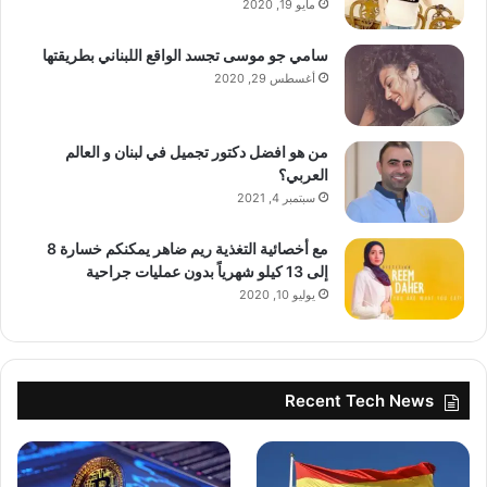
مايو 19, 2020
تاريخ النشر:
2026-01-19 16:09:00
الكاتب:
ahmadsh
سامي جو موسى تجسد الواقع اللبناني بطريقتها
أغسطس 29, 2020
تنويه من موقعنا
من هو افضل دكتور تجميل في لبنان و العالم
تم جلب هذا المحتوى بشكل آلي من المصدر:
العربي؟
سبتمبر 4, 2021
yalebnan.org
بتاريخ:
2026-01-19 16:09:00
.
مع أخصائية التغذية ريم ضاهر يمكنكم خسارة 8
إلى 13 كيلو شهرياً بدون عمليات جراحية
الآراء والمعلومات الواردة في هذا المقال لا تعبر بالضرورة عن
يوليو 10, 2020
رأي موقعنا والمسؤولية الكاملة تقع على عاتق المصدر
الأصلي.
ملاحظة:
قد يتم استخدام الترجمة الآلية في بعض الأحيان لتوفير
Recent Tech News
هذا المحتوى.