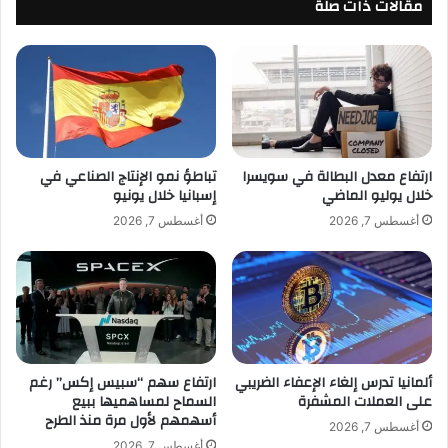
ى
مقالات ذات صلة
أ
ف
م
ي
ي
أ
ر
س
ك
ب
ي
و
:
ع
ت
م
ر
ارتفاع معدل البطالة في سويسرا
تباطؤ نمو الإنتاج الصناعي في
ع
خلال يوليو الماضي
إسبانيا خلال يونيو
ا
ا
م
أغسطس 7, 2026
أغسطس 7, 2026
ن
ب
ت
و
ع
ش
ا
ي
ش
ا
أ
ت
س
ف
ألمانيا تدرس إلغاء الإعفاء الضريبي
ارتفاع سهم “سبيس إكس” رغم
ه
ق
على العملات المشفرة
السماح لمساهميها ببيع
م
ا
أسهمهم لأول مرة منذ الطرح
ا
ع
أغسطس 7, 2026
ل
ل
أغسطس 7, 2026