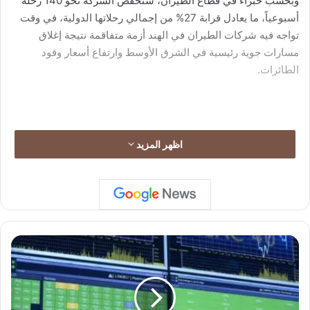
وبحسب خبراء في قطاع الطيران، ستخفض الشركة نحو 140 رحلة
أسبوعياً، ما يعادل قرابة 27% من إجمالي رحلاتها الدولية، في وقت
تواجه فيه شركات الطيران في الهند أزمة متفاقمة نتيجة إغلاق
مسارات جوية رئيسية في الشرق الأوسط وارتفاع أسعار وقود
الطائرات.
بشكل عام، تعد الهند أكبر دولة في العالم من حيث عدد المهاجرين
اظهر المزيد
العاملين بالخارج والتحويلات المالية التي يرسلونها. فقد تجاوزت
تحويلات الهنود بالخارج 137 مليار دولار في 2024، وهي الأعلى
عالمياً.
ا
ل
وقالت الشركة، المملوكة بشكل مشترك لمجموعة تاتا والخطوط
أ
الجوية السنغافورية، في بيان الأربعاء، إن التعديلات الجديدة تستهدف
س
تحسين استقرار شبكة الرحلات وتقليل الإرباك اللحظي للمسافرين.
ه