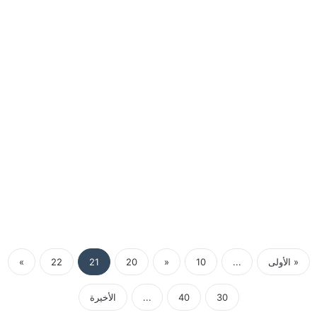
« الأولى
...
10
«
20
21
22
»
30
40
...
الأخيرة